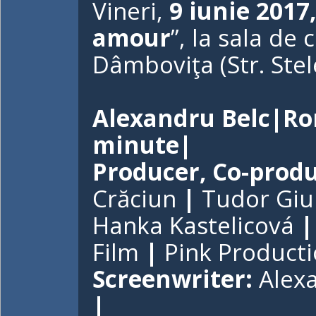
Vineri,
9 iunie 2017,
amour
”, la sala de 
Dâmboviţa (Str. Stele
Alexandru Belc|Ro
minute|
Producer, Co-produ
Crăciun
|
Tudor Giu
Hanka Kastelicová
Film
|
Pink Product
Screenwriter:
Alex
|