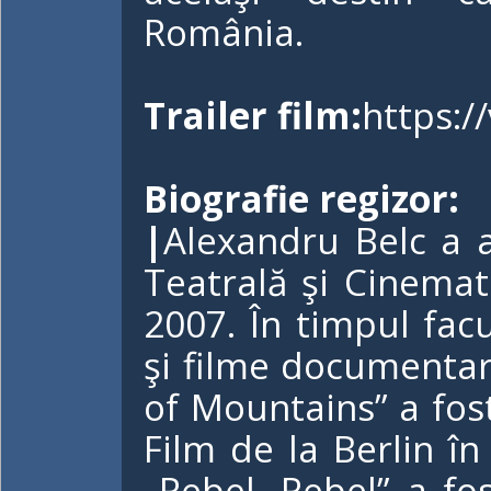
România.
Trailer film:
https:
Biografie regizor:
|
Alexandru Belc a a
Teatrală şi Cinemato
2007. În timpul facu
şi filme documentar
of Mountains” a fost
Film de la Berlin 
„Rebel, Rebel” a fos