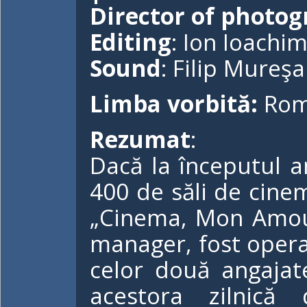
Director of photo
Editing
: Ion Ioachi
Sound
: Filip Mureş
Limba vorbită:
Ro
Rezumat
:
Dacă la începutul a
400 de săli de cinem
„Cinema, Mon Amour”
manager, fost operato
celor două angajate
acestora zilnică